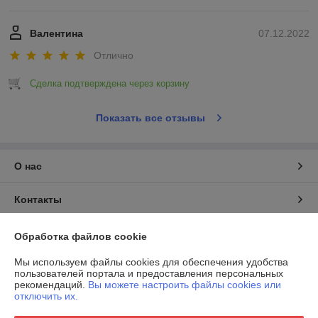
Валентина
07.12.2022
Отлично
Сделка подтверждена через корзину
Показать все отзывы
О нас
Контакты
Доставка и оплата
Обработка файлов cookie
Мы используем файлы cookies для обеспечения удобства
График работы
пользователей портала и предоставления персональных
рекомендаций.
Вы можете настроить файлы cookies или
отключить их.
Полная версия сайта