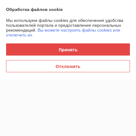
Контакты
Обработка файлов cookie
Мы используем файлы cookies для обеспечения удобства
Доставка и оплата
пользователей портала и предоставления персональных
рекомендаций.
Вы можете настроить файлы cookies или
отключить их.
График работы
Принять
Полная версия сайта
Политика обработки cookies
Отклонить
Сайт создан на платформе Deal.by
Информация для покупателя
Юридическое лицо:
Общество с ограниченной ответственностью
"Комфорт статус"