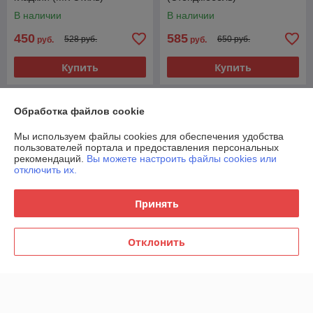
В наличии
В наличии
450
585
528 руб.
650 руб.
руб.
руб.
Купить
Купить
-10%
Обработка файлов cookie
Мы используем файлы cookies для обеспечения удобства
пользователей портала и предоставления персональных
рекомендаций.
Вы можете настроить файлы cookies или
отключить их.
Принять
Отклонить
Кровать Юкки КР 900 -
Белый шагрень/Дуб делано
(Стендмебель)
В наличии