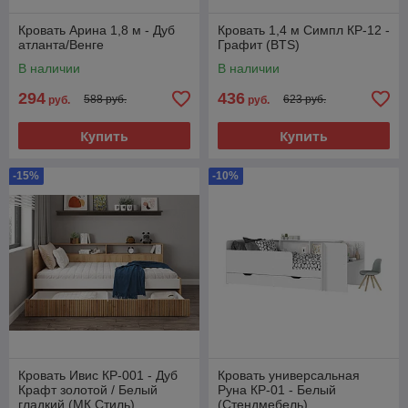
Кровать Арина 1,8 м - Дуб
Кровать 1,4 м Симпл КР-12 -
атланта/Венге
Графит (BTS)
В наличии
В наличии
294
436
588 руб.
623 руб.
руб.
руб.
Купить
Купить
-15%
-10%
Кровать Ивис КР-001 - Дуб
Кровать универсальная
Крафт золотой / Белый
Руна КР-01 - Белый
гладкий (МК Стиль)
(Стендмебель)