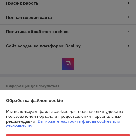
График работы
Полная версия сайта
Политика обработки cookies
Сайт создан на платформе Deal.by
Информация для покупателя
Юридическое лицо:
Общество с ограниченной ответственностью
"Комфорт статус"
Обработка файлов cookie
Общество с ограниченной ответственностью "Комфорт статус"
Мы используем файлы cookies для обеспечения удобства
Регистрационный номер ЕГР: 193352140
пользователей портала и предоставления персональных
рекомендаций.
Вы можете настроить файлы cookies или
УНП: 193352140
отключить их.
Регистрационный орган: Мингорисполком