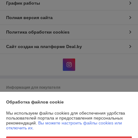
График работы
Полная версия сайта
Политика обработки cookies
Сайт создан на платформе Deal.by
Информация для покупателя
Юридическое лицо:
Общество с ограниченной ответственностью
"Комфорт статус"
Обработка файлов cookie
Общество с ограниченной ответственностью "Комфорт статус"
Мы используем файлы cookies для обеспечения удобства
Регистрационный номер ЕГР: 193352140
пользователей портала и предоставления персональных
рекомендаций.
Вы можете настроить файлы cookies или
УНП: 193352140
отключить их.
Регистрационный орган: Мингорисполком