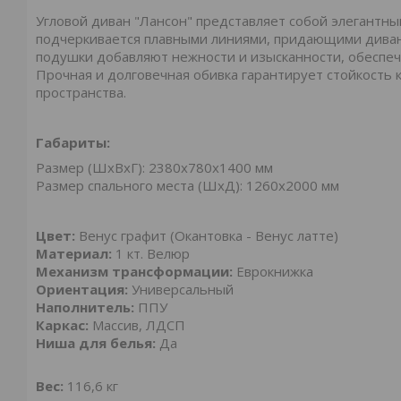
Угловой диван "Лансон" представляет собой элегантн
подчеркивается плавными линиями, придающими диван
подушки добавляют нежности и изысканности, обеспе
Прочная и долговечная обивка гарантирует стойкость 
пространства.
Габариты:
Размер (ШхВхГ): 2380х780х1400 мм
Размер спального места (ШхД): 1260х2000 мм
Цвет:
Венус графит (Окантовка - Венус латте)
Материал:
1 кт. Велюр
Механизм трансформации:
Еврокнижка
Ориентация:
Универсальный
Наполнитель:
ППУ
Каркас:
Массив, ЛДСП
Ниша для белья:
Да
Вес:
116,6 кг