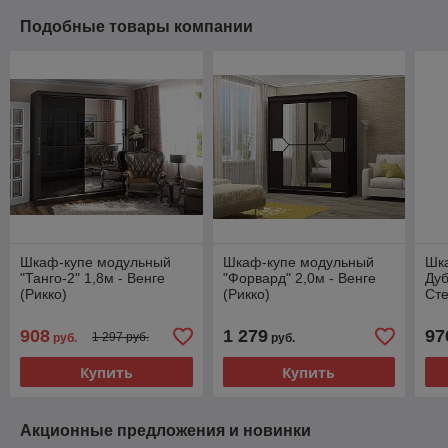
Подобные товары компании
Шкаф-купе модульный
Шкаф-купе модульный
Шка
"Танго-2" 1,8м - Венге
"Форвард" 2,0м - Венге
Дуб
(Рикко)
(Рикко)
Ст
908
1 279
97
1 297 руб.
руб.
руб.
Купить
Купить
Акционные предложения и новинки