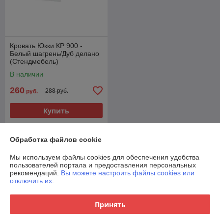
Кровать Юкки КР 900 -
Белый шагрень/Дуб делано
(Стендмебель)
В наличии
260
288 руб.
руб.
Купить
Обработка файлов cookie
О нас
Мы используем файлы cookies для обеспечения удобства
Рейтинг не сформирован
пользователей портала и предоставления персональных
Менее 5 отзывов за последний год
рекомендаций.
Вы можете настроить файлы cookies или
отключить их.
Работает с 06.12.2019
г. Минск
Принять
4-ый пер. Кольцова 51. Работаем и осуществляем
доставку по всей РБ. , Минск, Беларусь