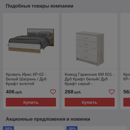
Подобные товары компании
Кровать Ирис КР-02 -
Комод Гармония КМ 601 -
Кро
Белый Шагрень / Дуб
Дуб Крафт белый/ Дуб
КР-
Крафт золотой
Крафт серый -
Стендмебель
406
268
56
руб.
руб.
Купить
Купить
Акционные предложения и новинки
-50%
-30%