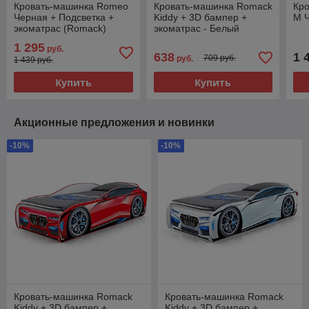
Кровать-машинка Romeo
Кровать-машинка Romack
Кр
Черная + Подсветка +
Kiddy + 3D бампер +
M 
экоматрас (Romack)
экоматрас - Белый
1 295
руб.
638
1 
709 руб.
руб.
1 439 руб.
Купить
Купить
Акционные предложения и новинки
-10%
-10%
Кровать-машинка Romack
Кровать-машинка Romack
Kiddy + 3D бампер +
Kiddy + 3D бампер +