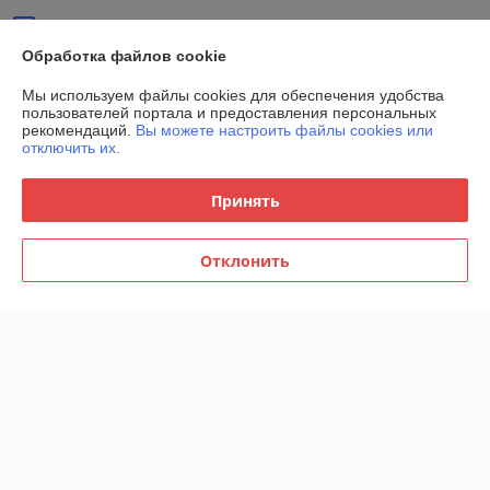
15 отзывов за всё время
Обработка файлов cookie
Покупатель
20.04.2025
Мы используем файлы cookies для обеспечения удобства
Отлично
пользователей портала и предоставления персональных
рекомендаций.
Вы можете настроить файлы cookies или
отключить их.
Мы ещё ничего не получили, неделю уже ждем, пока тишина.
Сделка подтверждена через корзину
Принять
Отклонить
Валентина
07.12.2022
Отлично
Сделка подтверждена через корзину
Показать все отзывы
О нас