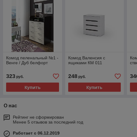
Комод пеленальный №1 -
Комод Валенсия с
Ко
Венге / Дуб белфорт
ящиками КМ 011
ств
323
248
34
руб.
руб.
Купить
Купить
О нас
Рейтинг не сформирован
Менее 5 отзывов за последний год
Работает с 06.12.2019