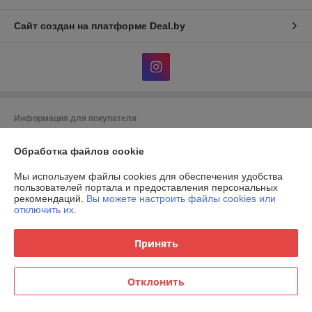
Сайт создан на платформе Deal.by
Информация для покупателя
Юридическое лицо:
Общество с ограниченной ответственностью
Обработка файлов cookie
"Комфорт статус"
Общество с ограниченной ответственностью "Комфорт статус"
Мы используем файлы cookies для обеспечения удобства
Регистрационный номер ЕГР: 193352140
пользователей портала и предоставления персональных
рекомендаций.
Вы можете настроить файлы cookies или
УНП: 193352140
отключить их.
Регистрационный орган: Мингорисполком
Принять
Дата регистрации компании: 05.12.2019
Ссылка на свидетельство/лицензию
Отклонить
Местонахождение книги жалоб и предложений: 4-ый пер. Кольцова