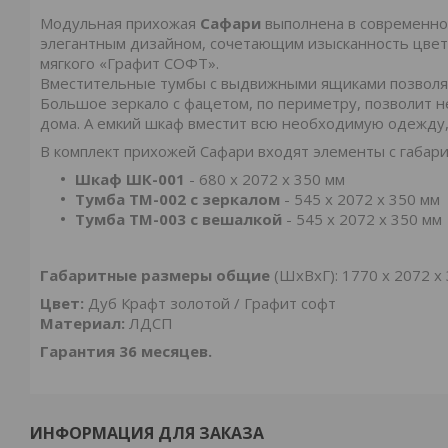
Модульная прихожая
Сафари
выполнена в современно
элегантным дизайном, сочетающим изысканность цвета
мягкого «Графит СОФТ».
Вместительные тумбы с выдвижными ящиками позволяют
Большое зеркало с фацетом, по периметру, позволит н
дома. А емкий шкаф вместит всю необходимую одежду, 
В комплект прихожей Сафари входят элементы с габари
Шкаф ШК-001
- 680 х 2072 х 350 мм
Тумба ТМ-002 с зеркалом
-
545 х 2072 х 350 мм
Тумба ТМ-003 с вешалкой
- 545 х 2072 х 350 мм
Габаритные размеры общие
(ШхВхГ): 1770 х 2072 х
Цвет:
Дуб Крафт золотой / Графит софт
Материал:
ЛДСП
Гарантия 36 месяцев.
ИНФОРМАЦИЯ ДЛЯ ЗАКАЗА