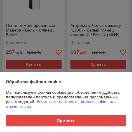
Пенал комбинированный
Антресоль Челси к шкафу
Мадера - Белый глянец /
(1200) - Белый глянец
Венге
холодный / Белый (МИФ)
В наличии
В наличии
257
107
513 руб.
213 руб.
руб.
руб.
Купить
Купить
-50%
-40%
Обработка файлов cookie
Мы используем файлы cookies для обеспечения удобства
пользователей портала и предоставления персональных
рекомендаций.
Вы можете настроить файлы cookies или
отключить их.
Принять