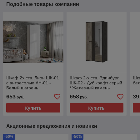
Подобные товары компании
Шкаф 2х ств. Лион ШК-01
Шкаф 2-х ств. Эдинбург
Шка
с антресолью АН-01 -
ШК-02 - Дуб крафт серый
бел
Белый шагрень
/ Железный камень
(Стендмебель)
(Стендмебель)
653
658
39
руб.
руб.
Купить
Купить
Акционные предложения и новинки
-50%
-50%