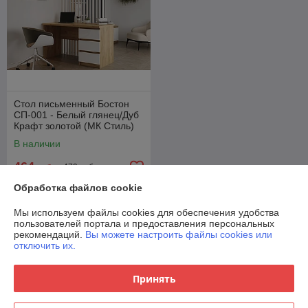
Стол письменный Бостон
СП-001 - Белый глянец/Дуб
Крафт золотой (МК Стиль)
В наличии
464
479 руб.
руб.
Обработка файлов cookie
Купить
Мы используем файлы cookies для обеспечения удобства
пользователей портала и предоставления персональных
рекомендаций.
Вы можете настроить файлы cookies или
О нас
отключить их.
Рейтинг не сформирован
Менее 5 отзывов за последний год
Принять
Работает с 06.12.2019