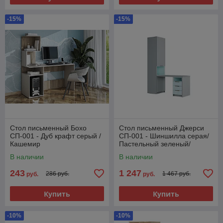
-15%
-15%
Стол письменный Бохо
Стол письменный Джерси
СП-001 - Дуб крафт серый /
СП-001 - Шиншилла серая/
Кашемир
Пастельный зеленый/
Матовый Скай (МК Стиль)
В наличии
В наличии
243
1 247
286 руб.
1 467 руб.
руб.
руб.
Купить
Купить
-10%
-10%