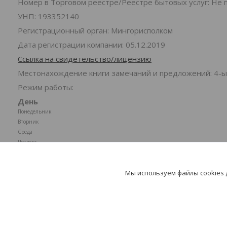
Номер в Торговом реестре/Реестре бытовых услуг: Не 
УНП: 193352140
Регистрационный орган: Мингорисполком
Дата регистрации компании: 05.12.2019
Ссылка на свидетельство/лицензию
Местонахождение книги замечаний и предложений: 4-ы
Режим работы:
День
Понедельник
Вторник
Среда
Четверг
Пятница
Суббота
Мы используем файлы cookies
Воскресенье