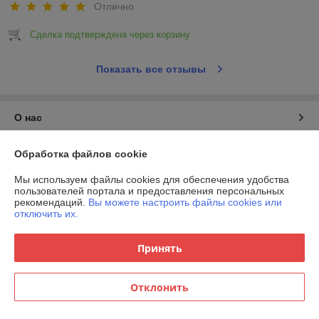
Отлично
Сделка подтверждена через корзину
Показать все отзывы
О нас
Контакты
Обработка файлов cookie
Мы используем файлы cookies для обеспечения удобства
Доставка и оплата
пользователей портала и предоставления персональных
рекомендаций.
Вы можете настроить файлы cookies или
отключить их.
График работы
Принять
Полная версия сайта
Политика обработки cookies
Отклонить
Сайт создан на платформе Deal.by