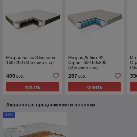
Матрас Базис S Боннель
Матрас Дебют 92
Ма
160х200 (Мелодия сна)
Стронг-600 80х200
Стр
(Мелодия сна)
(Ме
400
287
33
руб.
руб.
Купить
Купить
Акционные предложения и новинки
-10%