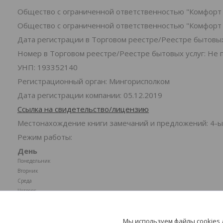
Общество с ограниченной ответственностью "Комфорт 
Общество с ограниченной ответственностью "Комфорт 
Дата регистрации в Торговом реестре/Реестре бытовых 
Номер в Торговом реестре/Реестре бытовых услуг: Не 
УНП: 193352140
Регистрационный орган: Мингорисполком
Дата регистрации компании: 05.12.2019
Ссылка на свидетельство/лицензию
Местонахождение книги замечаний и предложений: 4-ы
Режим работы:
День
Понедельник
Вторник
Среда
Четверг
Пятница
Суббота
Мы используем файлы cookies
Воскресенье