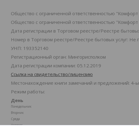
Общество с ограниченной ответственностью "Комфорт 
Общество с ограниченной ответственностью "Комфорт 
Дата регистрации в Торговом реестре/Реестре бытовых 
Номер в Торговом реестре/Реестре бытовых услуг: Не 
УНП: 193352140
Регистрационный орган: Мингорисполком
Дата регистрации компании: 05.12.2019
Ссылка на свидетельство/лицензию
Местонахождение книги замечаний и предложений: 4-ы
Режим работы:
День
Понедельник
Вторник
Среда
Четверг
Пятница
Суббота