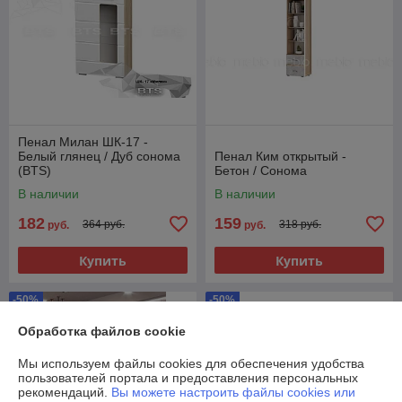
Пенал Милан ШК-17 -
Белый глянец / Дуб сонома
Пенал Ким открытый -
(BTS)
Бетон / Сонома
В наличии
В наличии
182
159
364 руб.
318 руб.
руб.
руб.
Купить
Купить
-50%
-50%
Обработка файлов cookie
Мы используем файлы cookies для обеспечения удобства
пользователей портала и предоставления персональных
рекомендаций.
Вы можете настроить файлы cookies или