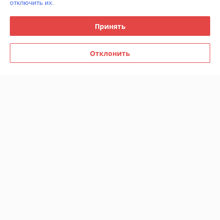
отключить их.
Принять
Шкаф 2-ств Ким платяной -
Шкаф Лия - Сонома /
Отклонить
Графит/Сонома
Графит
В наличии
В наличии
353
267
705 руб.
533 руб.
руб.
руб.
Купить
Купить
-50%
-50%