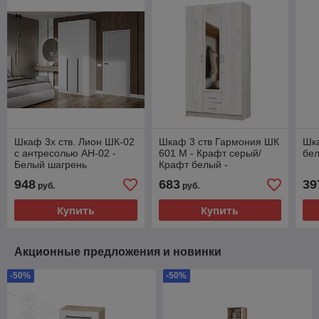
Шкаф 3х ств. Лион ШК-02
Шкаф 3 ств Гармония ШК
Шка
с антресолью АН-02 -
601 М - Крафт серый/
бел
Белый шагрень
Крафт белый -
(Стендмебель)
Стендмебель
948
683
39
руб.
руб.
Купить
Купить
Акционные предложения и новинки
-50%
-50%