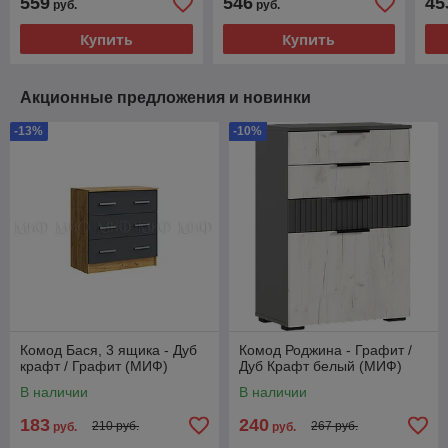
559
546
45
руб.
руб.
Купить
Купить
Акционные предложения и новинки
-13%
-10%
Комод Бася, 3 ящика - Дуб
Комод Роджина - Графит /
крафт / Графит (МИФ)
Дуб Крафт белый (МИФ)
В наличии
В наличии
183
240
210 руб.
267 руб.
руб.
руб.