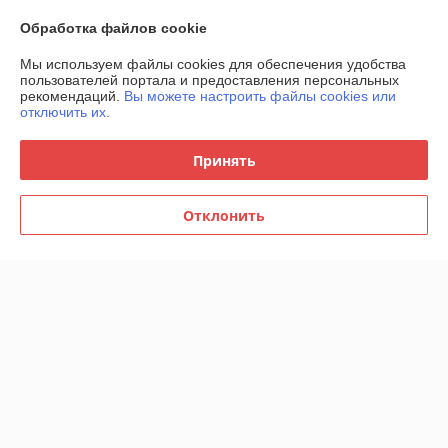
О нас
Обработка файлов cookie
Рейтинг не сформирован
Менее 5 отзывов за последний год
Мы используем файлы cookies для обеспечения удобства
пользователей портала и предоставления персональных
рекомендаций.
Вы можете настроить файлы cookies или
Работает с 06.12.2019
отключить их.
г. Минск
4-ый пер. Кольцова 51. Работаем и осуществляем
Принять
доставку по всей РБ. , Минск, Беларусь
Контакты
Отклонить
Сегодня работает с 09:00 до 20:00
Показать весь график работы
Отзывы о магазине
15 отзывов за всё время
Покупатель
20.04.2025
Отлично