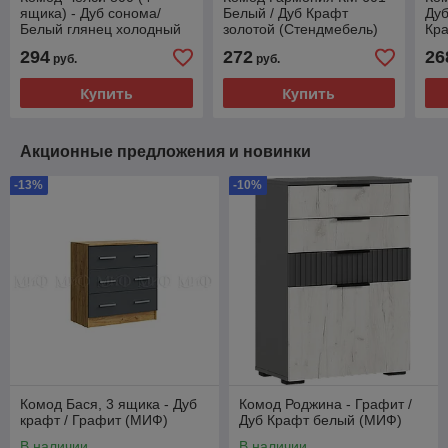
ящика) - Дуб сонома/
Белый / Дуб Крафт
Дуб
Белый глянец холодный
золотой (Стендмебель)
Кра
(МИФ)
Ст
294
272
26
руб.
руб.
Купить
Купить
Акционные предложения и новинки
-13%
-10%
Комод Бася, 3 ящика - Дуб
Комод Роджина - Графит /
крафт / Графит (МИФ)
Дуб Крафт белый (МИФ)
В наличии
В наличии