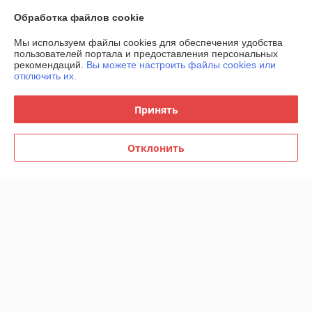
Покупатель
20.04.2025
Обработка файлов cookie
Отлично
Мы используем файлы cookies для обеспечения удобства
пользователей портала и предоставления персональных
Мы ещё ничего не получили, неделю уже ждем, пока тишина.
рекомендаций.
Вы можете настроить файлы cookies или
отключить их.
Сделка подтверждена через корзину
Принять
Валентина
07.12.2022
Отклонить
Отлично
Сделка подтверждена через корзину
Показать все отзывы
О нас
Контакты