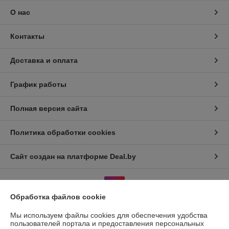
О нас
Контакты
Доставка и оплата
График работы
Полная версия сайта
Политика обработки cookies
Сайт создан на платформе Deal.by
Обработка файлов cookie
Мы используем файлы cookies для обеспечения удобства
пользователей портала и предоставления персональных
Информация для покупателя