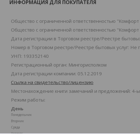
ИНФОРМАЦИЯ ДЛЯ ПОКУПАТЕЛЯ
Общество с ограниченной ответственностью "Комфорт 
Общество с ограниченной ответственностью "Комфорт 
Дата регистрации в Торговом реестре/Реестре бытовых 
Номер в Торговом реестре/Реестре бытовых услуг: Не 
УНП: 193352140
Регистрационный орган: Мингорисполком
Дата регистрации компании: 05.12.2019
Ссылка на свидетельство/лицензию
Местонахождение книги замечаний и предложений: 4-ы
Режим работы:
День
Понедельник
Вторник
Среда
Четверг
Пятница