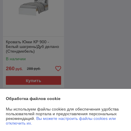
Кровать Юкки КР 900 -
Белый шагрень/Дуб делано
(Стендмебель)
В наличии
260
288 руб.
руб.
Купить
О нас
Обработка файлов cookie
Мы используем файлы cookies для обеспечения удобства
Рейтинг не сформирован
пользователей портала и предоставления персональных
Менее 5 отзывов за последний год
рекомендаций.
Вы можете настроить файлы cookies или
отключить их.
Работает с 06.12.2019